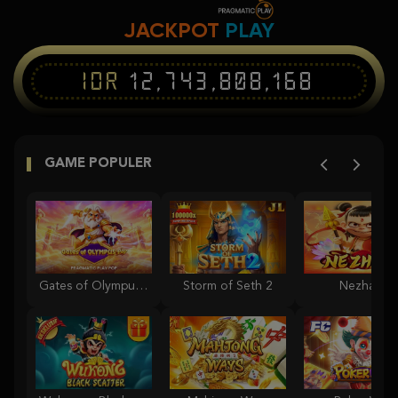
JACKPOT
PLAY
IDR
12,743,808,168
GAME POPULER
Gates of Olympus POP
Storm of Seth 2
Nezha 2