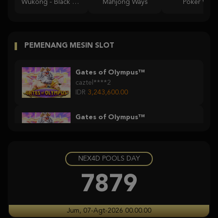
Wukong - Black Scatter
Mahjong Ways
Poker Win
PEMENANG MESIN SLOT
Gates of Olympus™
caztel****2
IDR
3,243,600.00
Gates of Olympus™
caztel****2
IDR
2,278,200.00
NEX4D POOLS DAY
Mahjong Wins - Gong Xi Fa Cai
tombenr****5
7879
IDR
1,976,400.00
Gates of Olympus™
Jum, 07-Agt-2026 00.00.00
caztel****2