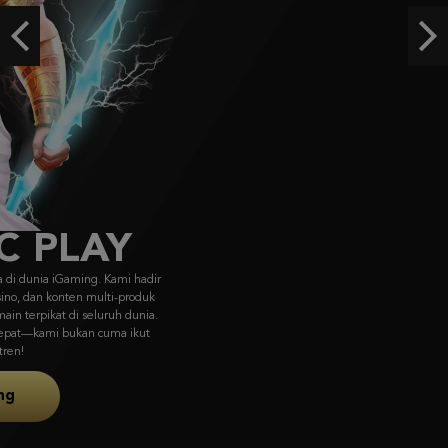
rahma****2
IDR
1,300,500.00
Previous
Ne
Mahjong Wins 3 – Black Scatter
caztel****2
IDR
1,142,400.00
FAT PANDA
Fat Panda adalah slot brand dari Pragmatic Play yang bold dan penuh impact!
Dirancang buat nyita perhatian dan kasih gameplay seru yang nggak
ketebak. Dengan energi yang meledak-ledak, visual yang kece, dan potensi
menang besar—Fat Panda bukan cuma hiburan, tapi pembawa hoki sejati!
Coba Sekarang