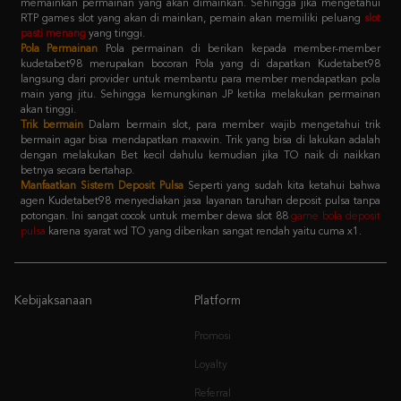
RTP games slot yang akan di mainkan, pemain akan memiliki peluang
slot
pasti menang
yang tinggi.
Pola Permainan
Pola permainan di berikan kepada member-member
kudetabet98 merupakan bocoran Pola yang di dapatkan Kudetabet98
langsung dari provider untuk membantu para member mendapatkan pola
main yang jitu. Sehingga kemungkinan JP ketika melakukan permainan
akan tinggi.
Trik bermain
Dalam bermain slot, para member wajib mengetahui trik
bermain agar bisa mendapatkan maxwin. Trik yang bisa di lakukan adalah
dengan melakukan Bet kecil dahulu kemudian jika TO naik di naikkan
betnya secara bertahap.
Manfaatkan Sistem Deposit Pulsa
Seperti yang sudah kita ketahui bahwa
agen Kudetabet98 menyediakan jasa layanan taruhan deposit pulsa tanpa
potongan. Ini sangat cocok untuk member dewa slot 88
game bola deposit
pulsa
karena syarat wd TO yang diberikan sangat rendah yaitu cuma x1.
Kebijaksanaan
Platform
Promosi
Loyalty
Referral