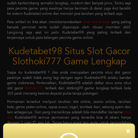
para pecinta game yang awalnya hanya bermain di darat juga ikut beralih
ke sistem Kudetabet online dan mencari jasa taruhan yang terbaik saja.
Para artikel ini kita akan merekomendasikan
zona slot terbaik
yang paling
banyak peminat serta sudah dipercayai oleh ribuan member aktif.
Langsung saja saat ini yaitu Kudetabet98 yang paling terbaik dan
terpercaya untuk para kalangan pecinta game online.
Kudetabet98 Situs Slot Gacor
Slothoki777 Game Lengkap
Siapa itu kudetabet98 ? Jika anda merupakan pecinta situs slot gacor
pastinya sudah tidak asing lagi dengan agen Kudetabet98 selaku bandar
game indonesia. Perkenalkan, Kudetabet98 adalah daftar situs zona situs
slot gacor
slothoki777
terbaik dan slotking99 game lengkap terbaik bola
365 pasti menang karena deposit pulsa tanpa potongan.
Permainan tersebut meliputi taruhan slot online, casino online, taruhan
bola, game poker online, capsa susun, togel, tembak ikan, sabung ayam dan
lain sebagainya. Dan yang menariknya adalah bila mendaftar bersama
situs
slot
Kudetabet98 semua permainan yang tersedia bisa di akses hanya
dengan 1 user ID saja loh. Tanpa harus repot lagi serta untuk pemindahan
saldo dari kudetabet game yang berlaku semuanya otomatis dipindahkan.
×
Kenapa Kita Harus