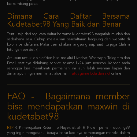
Dimana Cara Daftar Bersama
Kudetabet98 Yang Baik dan Benar
Tentu saja dari segi cara daftar bersama Kudetabet98 sangatlah mudah dan
sederhana saja. Cukup melakukan pendaftaran langsung dari website di
kolom pendaftaran. Maka user id akan langsung siap saat itu juga (dalam
hitungan per detik).
Ataupun untuk lebih efisien bisa melalui Livechat, Whatsapp, Telegram dan
Email pastinya didukung service selama 1x24 jam nonstop. Kepada anda
sehingga bisa menikmati permainan ini jauh lebih nyaman kapan dan
dimanapun ingin menikmati aldernalin
situs game bola dan slot
online.
FAQ - Bagaimana member
bisa mendapatkan maxwin di
kudetabet98
RTP
RTP merupakan Return To Player, istilah RTP oleh pemain slotking99
yang ingin mengetahui berapa besar kecilnya kemenangan mereka dalam
memainkan permainan yang akan dimainkan. Sehingga jika mengetahui