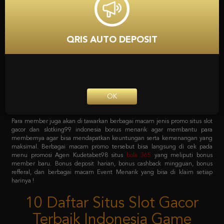
Mempercayai Kudetabet98
Slotking99 Zona Slot Terbaik
QRIS AUTO DEPOSIT
Sebagai agen online terpercaya pastinya semua pecinta taruhan harus
bergabung dengan situs yang tepat. Dengan sistem transaksi deposit dan
withdraw yang super cepat yaitu hanya memakan waktu maksimal 5 menit
saja. Semua transaksi akan diproses oleh sistem
slotking99
bersama
kudetabet98. Pastinya bersama agen Kudetabet Slot juga semua member
akan dipandu langsung oleh costumer service yang aktif 24 jam serta ramah
OK
dan berpengalaman.
Para member juga akan di tawarkan berbagai macam jenis promo situs slot
gacor dan slotking99 indonesia bonus menarik agar membantu para
membernya agar bisa mendapatkan keuntungan serta kemenangan yang
maksimal. Berbagai macam promo tersebut bisa langsung di cek pada
menu promosi Agen Kudetabet98 situs
bola 365
yang meliputi bonus
member baru. Bonus deposit harian, bonus cashback mingguan, bonus
refferal, dan berbagai macam Event Menarik yang bisa di klaim setiap
harinya !
10 Daftar Situs Slot Gacor
Terbaik Indonesia Game