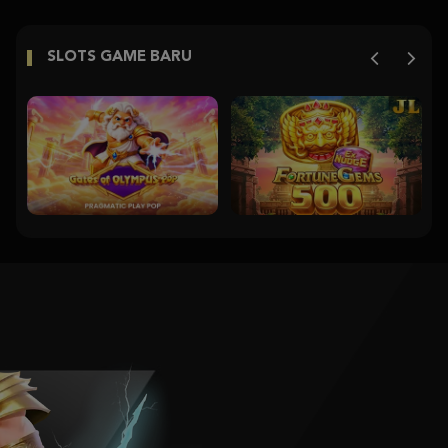
IDR
1,912,200.00
SLOTS GAME BARU
Sweet Bonanza 1000
penabe****k
IDR
1,856,950.00
Gates of Olympus Super Scatter
ryo****1
IDR
1,437,300.00
Gates of Olympus™
caztel****2
IDR
1,410,600.00
Gates of Olympus™
caztel****2
IDR
1,368,000.00
Gates of Olympus Super Scatter