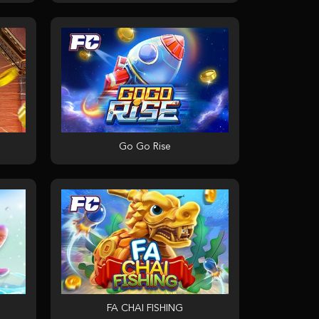
Go Go Rise
FA CHAI FISHING