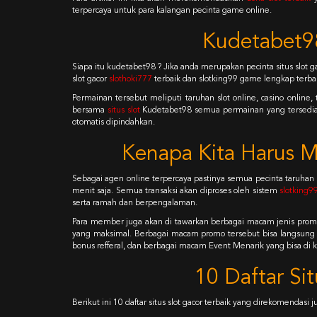
terpercaya untuk para kalangan pecinta game online.
Kudetabet98
Siapa itu kudetabet98 ? Jika anda merupakan pecinta situs slot 
slot gacor
slothoki777
terbaik dan slotking99 game lengkap terba
Permainan tersebut meliputi taruhan slot online, casino onlin
bersama
situs slot
Kudetabet98 semua permainan yang tersedia b
otomatis dipindahkan.
Kenapa Kita Harus M
Sebagai agen online terpercaya pastinya semua pecinta taruhan
menit saja. Semua transaksi akan diproses oleh sistem
slotking9
serta ramah dan berpengalaman.
Para member juga akan di tawarkan berbagai macam jenis prom
yang maksimal. Berbagai macam promo tersebut bisa langsung
bonus refferal, dan berbagai macam Event Menarik yang bisa di kl
10 Daftar Si
Berikut ini 10 daftar situs slot gacor terbaik yang direkomendasi 