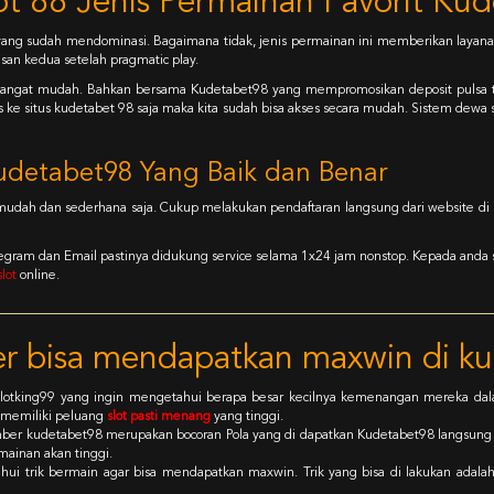
t 88 Jenis Permainan Favorit Ku
g sudah mendominasi. Bagaimana tidak, jenis permainan ini memberikan layanan
san kedua setelah pragmatic play.
uga sangat mudah. Bahkan bersama Kudetabet98 yang mempromosikan deposit puls
s ke situs kudetabet 98 saja maka kita sudah bisa akses secara mudah. Sistem dewa
udetabet98 Yang Baik dan Benar
 mudah dan sederhana saja. Cukup melakukan pendaftaran langsung dari website di k
Telegram dan Email pastinya didukung service selama 1x24 jam nonstop. Kepada anda
lot
online.
 bisa mendapatkan maxwin di k
n slotking99 yang ingin mengetahui berapa besar kecilnya kemenangan mereka d
 memiliki peluang
slot pasti menang
yang tinggi.
ber kudetabet98 merupakan bocoran Pola yang di dapatkan Kudetabet98 langsun
ainan akan tinggi.
ui trik bermain agar bisa mendapatkan maxwin. Trik yang bisa di lakukan adala