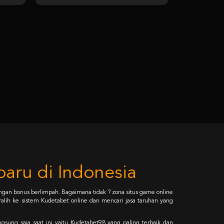
aru di Indonesia
gan bonus berlimpah. Bagaimana tidak ? zona situs game online
alih ke sistem Kudetabet online dan mencari jasa taruhan yang
gsung saja saat ini yaitu Kudetabet98 yang paling terbaik dan