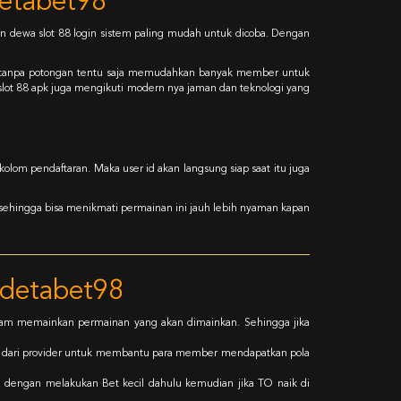
detabet98
 dewa slot 88 login sistem paling mudah untuk dicoba. Dengan
a tanpa potongan tentu saja memudahkan banyak member untuk
 slot 88 apk juga mengikuti modern nya jaman dan teknologi yang
olom pendaftaran. Maka user id akan langsung siap saat itu juga
 sehingga bisa menikmati permainan ini jauh lebih nyaman kapan
udetabet98
alam memainkan permainan yang akan dimainkan. Sehingga jika
g dari provider untuk membantu para member mendapatkan pola
h dengan melakukan Bet kecil dahulu kemudian jika TO naik di