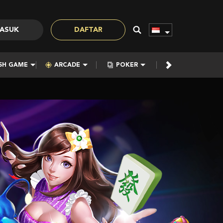
ASUK
DAFTAR
SH GAME
ARCADE
POKER
E-SPORTS