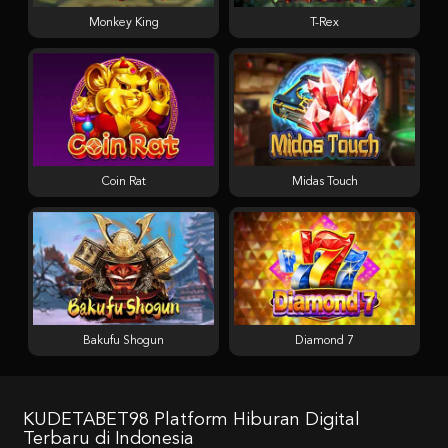
Monkey King
T-Rex
Coin Rat
Midas Touch
Bakufu Shogun
Diamond 7
KUDETABET98 Platform Hiburan Digital
Terbaru di Indonesia