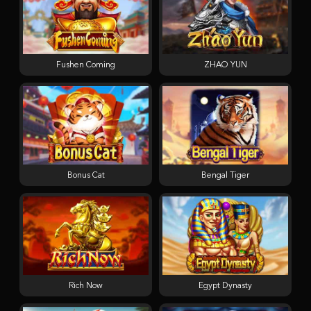
Fushen Coming
ZHAO YUN
Bonus Cat
Bengal Tiger
Rich Now
Egypt Dynasty