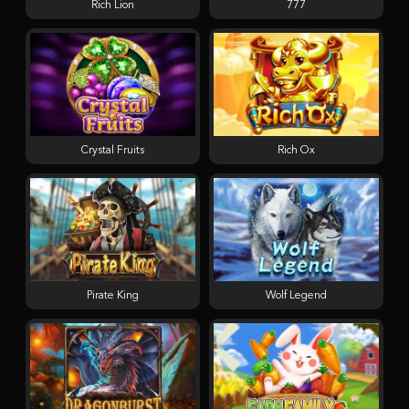
Rich Lion
777
Crystal Fruits
Rich Ox
Pirate King
Wolf Legend