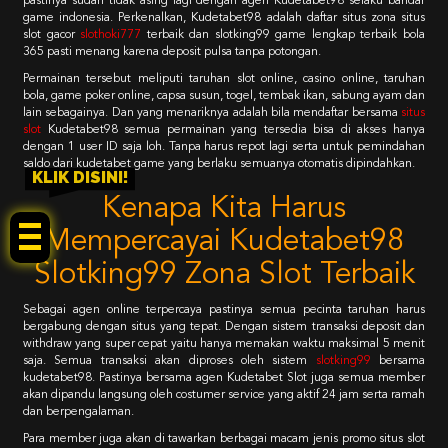
pastinya sudah tidak asing lagi dengan agen Kudetabet98 selaku bandar
game indonesia. Perkenalkan, Kudetabet98 adalah daftar situs zona situs
slot gacor
slothoki777
terbaik dan slotking99 game lengkap terbaik bola
365 pasti menang karena deposit pulsa tanpa potongan.
Permainan tersebut meliputi taruhan slot online, casino online, taruhan
bola, game poker online, capsa susun, togel, tembak ikan, sabung ayam dan
lain sebagainya. Dan yang menariknya adalah bila mendaftar bersama
situs
slot
Kudetabet98 semua permainan yang tersedia bisa di akses hanya
dengan 1 user ID saja loh. Tanpa harus repot lagi serta untuk pemindahan
saldo dari kudetabet game yang berlaku semuanya otomatis dipindahkan.
KLIK DISINI!
Kenapa Kita Harus
Mempercayai Kudetabet98
Slotking99 Zona Slot Terbaik
Sebagai agen online terpercaya pastinya semua pecinta taruhan harus
bergabung dengan situs yang tepat. Dengan sistem transaksi deposit dan
withdraw yang super cepat yaitu hanya memakan waktu maksimal 5 menit
saja. Semua transaksi akan diproses oleh sistem
slotking99
bersama
kudetabet98. Pastinya bersama agen Kudetabet Slot juga semua member
akan dipandu langsung oleh costumer service yang aktif 24 jam serta ramah
dan berpengalaman.
Para member juga akan di tawarkan berbagai macam jenis promo situs slot