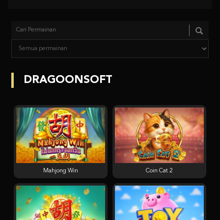
DRAGOONSOFT
Mahjong Win
Coin Cat 2