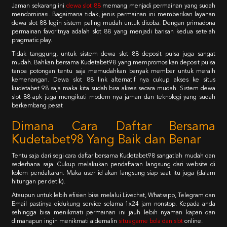
Jaman sekarang ini
dewa slot 88
memang menjadi permainan yang sudah
mendominasi. Bagaimana tidak, jenis permainan ini memberikan layanan
dewa slot 88 login sistem paling mudah untuk dicoba. Dengan primadona
permainan favoritnya adalah slot 88 yang menjadi barisan kedua setelah
pragmatic play.
Tidak tanggung, untuk sistem dewa slot 88 deposit pulsa juga sangat
mudah. Bahkan bersama Kudetabet98 yang mempromosikan deposit pulsa
tanpa potongan tentu saja memudahkan banyak member untuk meraih
kemenangan. Dewa slot 88 link alternatif nya cukup akses ke situs
kudetabet 98 saja maka kita sudah bisa akses secara mudah. Sistem dewa
slot 88 apk juga mengikuti modern nya jaman dan teknologi yang sudah
berkembang pesat
Dimana Cara Daftar Bersama
Kudetabet98 Yang Baik dan Benar
Tentu saja dari segi cara daftar bersama Kudetabet98 sangatlah mudah dan
sederhana saja. Cukup melakukan pendaftaran langsung dari website di
kolom pendaftaran. Maka user id akan langsung siap saat itu juga (dalam
hitungan per detik).
Ataupun untuk lebih efisien bisa melalui Livechat, Whatsapp, Telegram dan
Email pastinya didukung service selama 1x24 jam nonstop. Kepada anda
sehingga bisa menikmati permainan ini jauh lebih nyaman kapan dan
dimanapun ingin menikmati aldernalin
situs game bola dan slot
online.