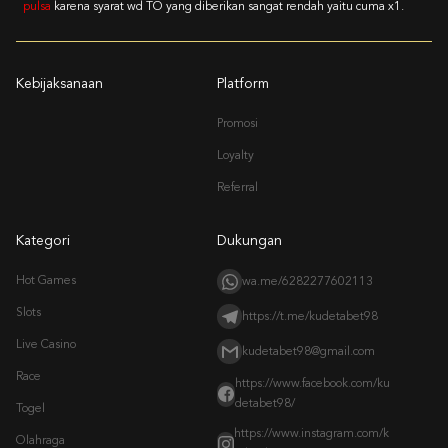
pulsa
karena syarat wd TO yang diberikan sangat rendah yaitu cuma x1.
Kebijaksanaan
Platform
Promosi
Loyalty
Referral
Kategori
Dukungan
Hot Games
wa.me/6282277602113
Slots
https://t.me/kudetabet98
Live Casino
kudetabet98@gmail.com
Race
https://www.facebook.com/ku
detabet98/
Togel
https://www.instagram.com/k
Olahraga