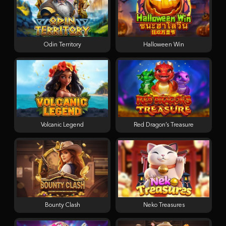
Odin Territory
Halloween Win
Volcanic Legend
Red Dragon’s Treasure
Bounty Clash
Neko Treasures