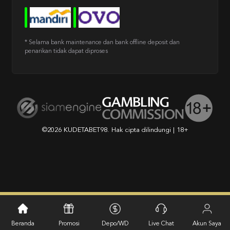
* Selama bank maintenance dan bank offline deposit dan
penarikan tidak dapat diproses
©2026 KUDETABET98. Hak cipta dilindungi | 18+
Beranda
Promosi
Depo/WD
Live Chat
Akun Saya