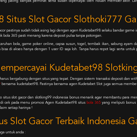
yang paling banyak peminat serta sudah dipercayai oleh ribuan member aktif. Lan
 Situs Slot Gacor Slothoki777 
gacor pastinya sudah tidak asing lagi dengan agen Kudetabet98 selaku bandar game in
ik bola 365 pasti menang karena deposit pulsa tanpa potongan.
e, taruhan bola, game poker online, capsa susun, togel, tembak ikan, sabung ayam 
isa di akses hanya dengan 1 user ID saja loh. Tanpa harus repot lagi serta unt
empercayai Kudetabet98 Slotking
 harus bergabung dengan situs yang tepat. Dengan sistem transaksi deposit dan 
9
bersama kudetabet98. Pastinya bersama agen Kudetabet Slot juga semua member 
o situs slot gacor dan slotking99 indonesia bonus menarik agar membantu para
 di cek pada menu promosi Agen Kudetabet98 situs
bola 365
yang meliputi bonus
aim setiap harinya !
tus Slot Gacor Terbaik Indonesia
juga untuk anda :