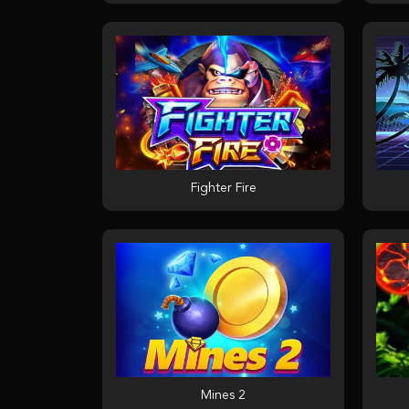
Fighter Fire
Mines 2