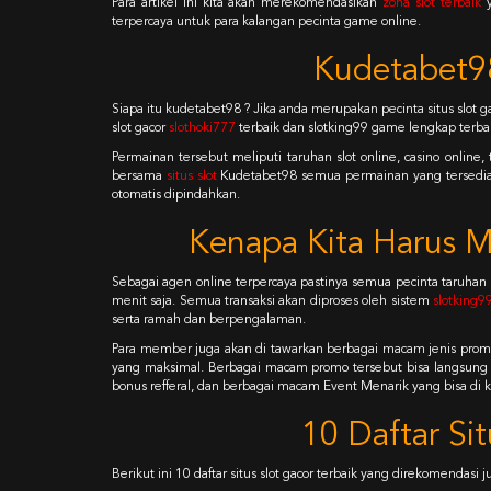
Para artikel ini kita akan merekomendasikan
zona slot terbaik
terpercaya untuk para kalangan pecinta game online.
Kudetabet98
Siapa itu kudetabet98 ? Jika anda merupakan pecinta situs slot 
slot gacor
slothoki777
terbaik dan slotking99 game lengkap terba
Permainan tersebut meliputi taruhan slot online, casino onlin
bersama
situs slot
Kudetabet98 semua permainan yang tersedia b
otomatis dipindahkan.
Kenapa Kita Harus M
Sebagai agen online terpercaya pastinya semua pecinta taruhan
menit saja. Semua transaksi akan diproses oleh sistem
slotking9
serta ramah dan berpengalaman.
Para member juga akan di tawarkan berbagai macam jenis prom
yang maksimal. Berbagai macam promo tersebut bisa langsung
bonus refferal, dan berbagai macam Event Menarik yang bisa di kl
10 Daftar Si
Berikut ini 10 daftar situs slot gacor terbaik yang direkomendasi 