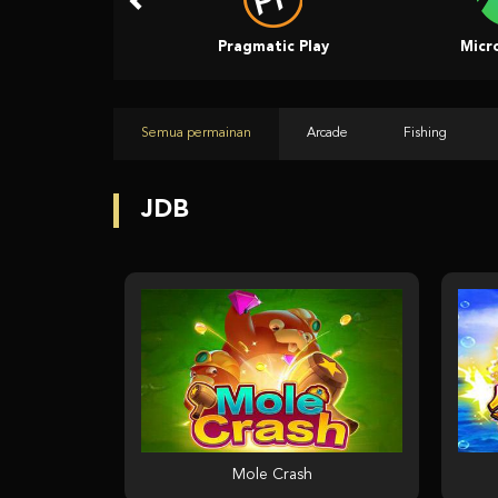
Pragmatic Play
Micr
Semua permainan
Arcade
Fishing
JDB
Mole Crash