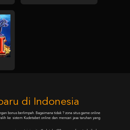
aru di Indonesia
gan bonus berlimpah. Bagaimana tidak ? zona situs game online
alih ke sistem Kudetabet online dan mencari jasa taruhan yang