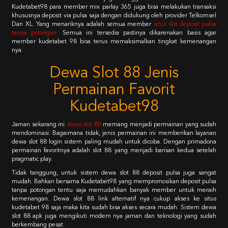
Kudetabet98 para member mix parlay 365 juga bisa melakukan transaksi
khususnya deposit via pulsa saja dengan didukung oleh provider Telkomsel
Dan XL. Yang menariknya adalah semua member
situs slot deposit pulsa
tanpa potongan
.
Semua ini tersedia pastinya dikarenakan basis agar
member kudetabet 98 bisa terus memaksimalkan tingkat kemenangan
nya.
Dewa Slot 88 Jenis
Permainan Favorit
Kudetabet98
Jaman sekarang ini
dewa slot 88
memang menjadi permainan yang sudah
mendominasi. Bagaimana tidak, jenis permainan ini memberikan layanan
dewa slot 88 login sistem paling mudah untuk dicoba. Dengan primadona
permainan favoritnya adalah slot 88 yang menjadi barisan kedua setelah
pragmatic play.
Tidak tanggung, untuk sistem dewa slot 88 deposit pulsa juga sangat
mudah. Bahkan bersama Kudetabet98 yang mempromosikan deposit pulsa
tanpa potongan tentu saja memudahkan banyak member untuk meraih
kemenangan. Dewa slot 88 link alternatif nya cukup akses ke situs
kudetabet 98 saja maka kita sudah bisa akses secara mudah. Sistem dewa
slot 88 apk juga mengikuti modern nya jaman dan teknologi yang sudah
berkembang pesat