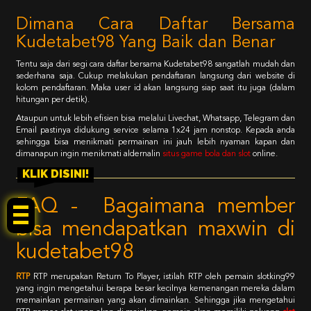
Dimana Cara Daftar Bersama
Kudetabet98 Yang Baik dan Benar
Tentu saja dari segi cara daftar bersama Kudetabet98 sangatlah mudah dan
sederhana saja. Cukup melakukan pendaftaran langsung dari website di
kolom pendaftaran. Maka user id akan langsung siap saat itu juga (dalam
hitungan per detik).
Ataupun untuk lebih efisien bisa melalui Livechat, Whatsapp, Telegram dan
Email pastinya didukung service selama 1x24 jam nonstop. Kepada anda
sehingga bisa menikmati permainan ini jauh lebih nyaman kapan dan
dimanapun ingin menikmati aldernalin
situs game bola dan slot
online.
KLIK DISINI!
FAQ - Bagaimana member
bisa mendapatkan maxwin di
kudetabet98
RTP
RTP merupakan Return To Player, istilah RTP oleh pemain slotking99
yang ingin mengetahui berapa besar kecilnya kemenangan mereka dalam
memainkan permainan yang akan dimainkan. Sehingga jika mengetahui