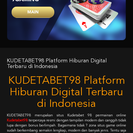
MAIN
KUDETABET98 Platform Hiburan Digital
Terbaru di Indonesia
KUDETABET98 Platform
Hiburan Digital Terbaru
di Indonesia
KUDETABET98 merupakan situs Kudetabet 98 permainan online
Kudetabet98
terpercaya resmi dengan tampilan modern dan canggih tidak
lupa dengan bonus berlimpah. Bagaimana tidak ? zona situs game online
sudah berkembang semakin lengkap, modern dan banyak jenis. Tentu saja