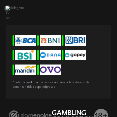
Telegram
* Selama bank maintenance dan bank offline deposit dan
penarikan tidak dapat diproses