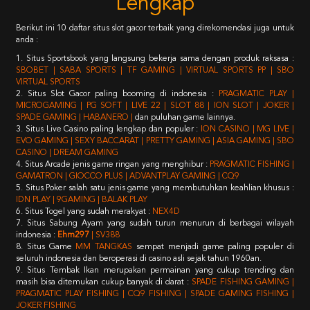
Lengkap
Berikut ini 10 daftar situs slot gacor terbaik yang direkomendasi juga untuk
anda :
1. Situs Sportsbook yang langsung bekerja sama dengan produk raksasa :
SBOBET | SABA SPORTS | TF GAMING | VIRTUAL SPORTS PP | SBO
VIRTUAL SPORTS
2. Situs Slot Gacor paling booming di indonesia :
PRAGMATIC PLAY |
MICROGAMING | PG SOFT | LIVE 22 | SLOT 88 | ION SLOT | JOKER |
SPADE GAMING | HABANERO |
dan puluhan game lainnya.
3. Situs Live Casino paling lengkap dan populer :
ION CASINO | MG LIVE |
EVO GAMING | SEXY BACCARAT | PRETTY GAMING | ASIA GAMING | SBO
CASINO | DREAM GAMING
4. Situs Arcade jenis game ringan yang menghibur :
PRAGMATIC FISHING |
GAMATRON | GIOCCO PLUS | ADVANTPLAY GAMING | CQ9
5. Situs Poker salah satu jenis game yang membutuhkan keahlian khusus :
IDN PLAY | 9GAMING | BALAK PLAY
6. Situs Togel yang sudah merakyat :
NEX4D
7. Situs Sabung Ayam yang sudah turun menurun di berbagai wilayah
indonesia :
Ehm297
| SV388
8. Situs Game
MM TANGKAS
sempat menjadi game paling populer di
seluruh indonesia dan beroperasi di casino asli sejak tahun 1960an.
9. Situs Tembak Ikan merupakan permainan yang cukup trending dan
masih bisa ditemukan cukup banyak di darat :
SPADE FISHING GAMING |
PRAGMATIC PLAY FISHING | CQ9 FISHING | SPADE GAMING FISHING |
JOKER FISHING