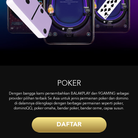
POKER
Dengan bangga kami persembahkan BALAKPLAY dan 9GAMING sebagai
provider pilihan terbaik Se Asia untuk jenis permainan poker dan domino.
di dalamnya dilengkapi dengan berbagai permainan seperti poker,
dominoQQ, poker omaha, bandar poker, bandar ceme, capsa susun.
DAFTAR