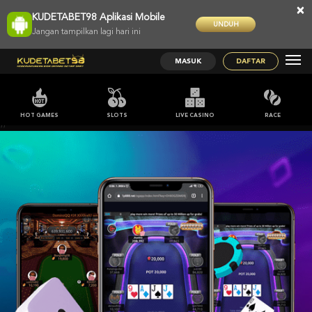
×
KUDETABET98 Aplikasi Mobile
UNDUH
Jangan tampilkan lagi hari ini
MASUK
DAFTAR
HOT GAMES
SLOTS
LIVE CASINO
RACE
;;