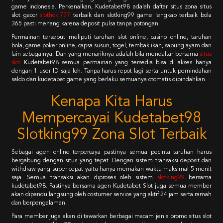
game indonesia. Perkenalkan, Kudetabet98 adalah daftar situs zona situs
slot gacor
slothoki777
terbaik dan slotking99 game lengkap terbaik bola
365 pasti menang karena deposit pulsa tanpa potongan.
Permainan tersebut meliputi taruhan slot online, casino online, taruhan
bola, game poker online, capsa susun, togel, tembak ikan, sabung ayam dan
lain sebagainya. Dan yang menariknya adalah bila mendaftar bersama
situs
slot
Kudetabet98 semua permainan yang tersedia bisa di akses hanya
dengan 1 user ID saja loh. Tanpa harus repot lagi serta untuk pemindahan
saldo dari kudetabet game yang berlaku semuanya otomatis dipindahkan.
Kenapa Kita Harus
Mempercayai Kudetabet98
Slotking99 Zona Slot Terbaik
Sebagai agen online terpercaya pastinya semua pecinta taruhan harus
bergabung dengan situs yang tepat. Dengan sistem transaksi deposit dan
withdraw yang super cepat yaitu hanya memakan waktu maksimal 5 menit
saja. Semua transaksi akan diproses oleh sistem
slotking99
bersama
kudetabet98. Pastinya bersama agen Kudetabet Slot juga semua member
akan dipandu langsung oleh costumer service yang aktif 24 jam serta ramah
dan berpengalaman.
Para member juga akan di tawarkan berbagai macam jenis promo situs slot