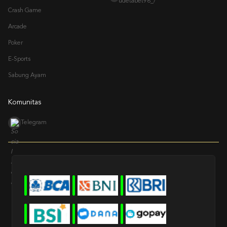
udetabet98_/
Crash Game
Arcade
Poker
E-Sports
Sabung Ayam
Komunitas
Telegram