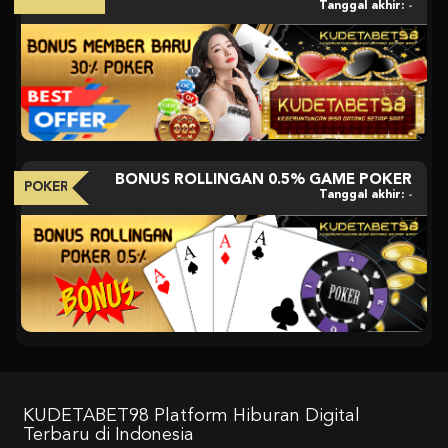
Tanggal akhir:
-
BONUS ROLLINGAN 0.5% GAME POKER
POKER
Tanggal akhir:
-
KUDETABET98 Platform Hiburan Digital
Terbaru di Indonesia