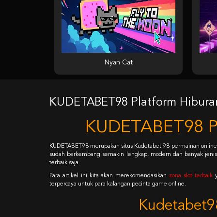
Nyan Cat
KUDETABET98 Platform Hiburan 
KUDETABET98 Pla
KUDETABET98 merupakan situs Kudetabet 98 permainan onlin
sudah berkembang semakin lengkap, modern dan banyak jenis. T
terbaik saja.
Para artikel ini kita akan merekomendasikan
zona slot terbaik
terpercaya untuk para kalangan pecinta game online.
Kudetabet98