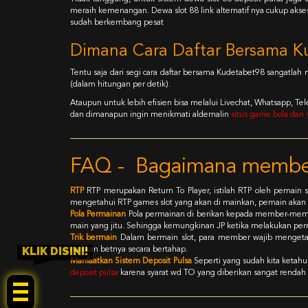
meraih kemenangan. Dewa slot 88 link alternatif nya cukup akse
sudah berkembang pesat
Dimana Cara Daftar Bersama K
Tentu saja dari segi cara daftar bersama Kudetabet98 sangatlah
(dalam hitungan per detik).
Ataupun untuk lebih efisien bisa melalui Livechat, Whatsapp, 
dan dimanapun ingin menikmati aldernalin
situs game bola dan s
FAQ - Bagaimana member
RTP
RTP merupakan Return To Player, istilah RTP oleh pemai
mengetahui RTP games slot yang akan di mainkan, pemain akan
Pola Permainan
Pola permainan di berikan kepada member-mem
main yang jitu. Sehingga kemungkinan JP ketika melakukan perm
Trik bermain
Dalam bermain slot, para member wajib mengetah
KLIK DISINI!
naikkan betnya secara bertahap.
Manfaatkan Sistem Deposit Pulsa
Seperti yang sudah kita ketah
deposit pulsa
karena syarat wd TO yang diberikan sangat rendah 