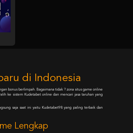
aru di Indonesia
gan bonus berlimpah. Bagaimana tidak ? zona situs game online
alih ke sistem Kudetabet online dan mencari jasa taruhan yang
gsung saja saat ini yaitu Kudetabet98 yang paling terbaik dan
Game Lengkap