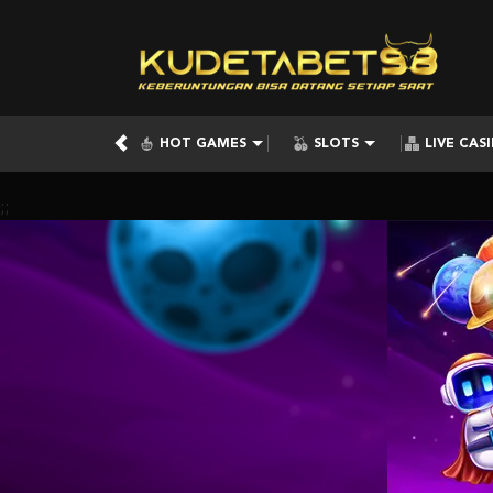
HOT GAMES
SLOTS
LIVE CAS
;;