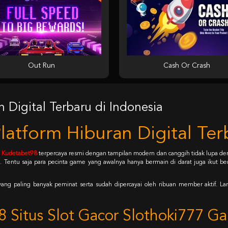
Out Run
Cash Or Crash
Digital Terbaru di Indonesia
tform Hiburan Digital Terb
e
Kudetabet98
terpercaya resmi dengan tampilan modern dan canggih tidak lupa den
entu saja para pecinta game yang awalnya hanya bermain di darat juga ikut ber
yang paling banyak peminat serta sudah dipercayai oleh ribuan member aktif. Lan
 Situs Slot Gacor Slothoki777 