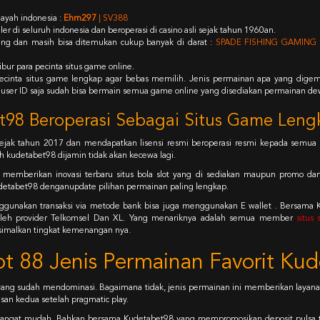
ayah indonesia :
Ehm297
| SV388
 di seluruh indonesia dan beroperasi di casino asli sejak tahun 1960an.
ng dan masih bisa ditemukan cukup banyak di darat :
SPADE FISHING GAMING 
bur para pecinta situs game online.
a pecinta situs game lengkap agar bebas memilih. Jenis permainan apa yang digema
 user ID saja sudah bisa bermain semua game online yang disediakan permainan dew
98 Beroperasi Sebagai Situs Game Leng
ejak tahun 2017 dan mendapatkan lisensi resmi beroperasi resmi kepada semua 
 kudetabet98 dijamin tidak akan kecewa lagi.
k memberikan inovasi terbaru situs bola slot yang di sediakan maupun promo da
detabet98 denganupdate pilihan permainan paling lengkap.
ggunakan transaksi via metode bank bisa juga menggunakan E wallet . Bersama
g oleh provider Telkomsel Dan XL. Yang menariknya adalah semua member
situs
simalkan tingkat kemenangan nya.
t 88 Jenis Permainan Favorit Ku
g sudah mendominasi. Bagaimana tidak, jenis permainan ini memberikan layanan
san kedua setelah pragmatic play.
uga sangat mudah. Bahkan bersama Kudetabet98 yang mempromosikan deposit puls