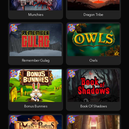
Munchies
Dragon Tribe
Remember Gulag
Owls
Bonus Bunnies
Book Of Shadows