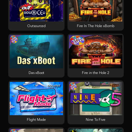
Outsourced
Fire In The Hole xBomb
Das xBoot
Fire in the Hole 2
Flight Mode
Nine To Five