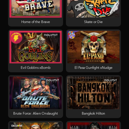
Home of the Brave
Skate or Die
Evil Goblins xBomb
El Pasa Gunfight xNudge
Brute Force: Alien Onslaught
Bangkok Hilton