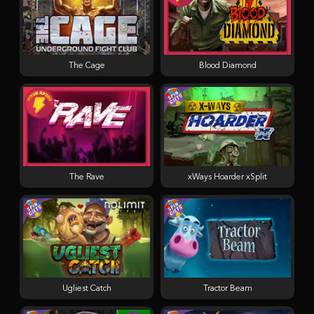
The Cage
Blood Diamond
The Rave
xWays Hoarder xSplit
Ugliest Catch
Tractor Beam