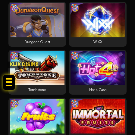
Dungeon Quest
WiXX
KLIK DISINI!
Tombstone
Hot 4 Cash