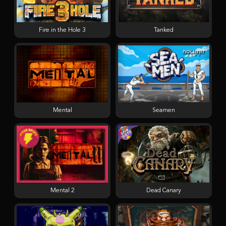
Fire in the Hole 3
Tanked
Mental
Seamen
Mental 2
Dead Canary