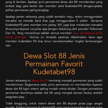
yang di berikan. Apalagi jenis permainan dewa slot 88 memberikan yang
terbaik bagi para bettor dan member setia Kudetabet98 denganupdate
pilihan permainan paling lengkap.
Apalagi jaman sekarang yang sudah semakin maju, selain menggunakan
transaksi via metode bank bisa juga menggunakan E wallet . Bersama
Kudetabet98 para member mix parlay 365 juga bisa melakukan transaksi
khususnya deposit via pulsa saja dengan didukung oleh provider Telkomsel
Dan XL. Yang menariknya adalah semua member
situs slot deposit pulsa
tanpa potongan
.
Semua ini tersedia pastinya dikarenakan basis agar
member kudetabet 98 bisa terus memaksimalkan tingkat kemenangan
nya.
Dewa Slot 88 Jenis
Permainan Favorit
Kudetabet98
Jaman sekarang ini
dewa slot 88
memang menjadi permainan yang sudah
mendominasi. Bagaimana tidak, jenis permainan ini memberikan layanan
dewa slot 88 login sistem paling mudah untuk dicoba. Dengan primadona
permainan favoritnya adalah slot 88 yang menjadi barisan kedua setelah
pragmatic play.
Tidak tanggung, untuk sistem dewa slot 88 deposit pulsa juga sangat
mudah. Bahkan bersama Kudetabet98 yang mempromosikan deposit pulsa