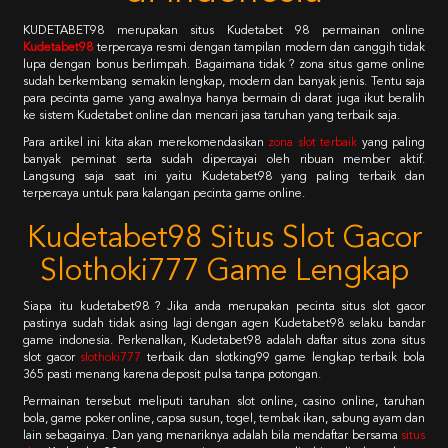
KUDETABET98 merupakan situs Kudetabet 98 permainan online
Kudetabet98
terpercaya resmi dengan tampilan modern dan canggih tidak
lupa dengan bonus berlimpah. Bagaimana tidak ? zona situs game online
sudah berkembang semakin lengkap, modern dan banyak jenis. Tentu saja
para pecinta game yang awalnya hanya bermain di darat juga ikut beralih
ke sistem Kudetabet online dan mencari jasa taruhan yang terbaik saja.
Para artikel ini kita akan merekomendasikan
zona slot terbaik
yang paling
banyak peminat serta sudah dipercayai oleh ribuan member aktif.
Langsung saja saat ini yaitu Kudetabet98 yang paling terbaik dan
terpercaya untuk para kalangan pecinta game online.
Kudetabet98 Situs Slot Gacor
Slothoki777 Game Lengkap
Siapa itu kudetabet98 ? Jika anda merupakan pecinta situs slot gacor
pastinya sudah tidak asing lagi dengan agen Kudetabet98 selaku bandar
game indonesia. Perkenalkan, Kudetabet98 adalah daftar situs zona situs
slot gacor
slothoki777
terbaik dan slotking99 game lengkap terbaik bola
365 pasti menang karena deposit pulsa tanpa potongan.
Permainan tersebut meliputi taruhan slot online, casino online, taruhan
bola, game poker online, capsa susun, togel, tembak ikan, sabung ayam dan
lain sebagainya. Dan yang menariknya adalah bila mendaftar bersama
situs