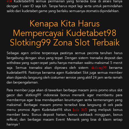
slot
Kudetabet98 semua permainan yang tersedia bisa di akses hanya
dengan 1 user ID saja loh. Tanpa harus repot lagi serta untuk pemindahan
saldo dari kudetabet game yang berlaku semuanya otomatis dipindahkan.
Kenapa Kita Harus
Mempercayai Kudetabet98
Slotking99 Zona Slot Terbaik
Sebagai agen online terpercaya pastinya semua pecinta taruhan harus
bergabung dengan situs yang tepat. Dengan sistem transaksi deposit dan
withdraw yang super cepat yaitu hanya memakan waktu maksimal 5 menit
saja. Semua transaksi akan diproses oleh sistem
slotking99
bersama
kudetabet98. Pastinya bersama agen Kudetabet Slot juga semua member
akan dipandu langsung oleh costumer service yang aktif 24 jam serta ramah
dan berpengalaman.
Para member juga akan di tawarkan berbagai macam jenis promo situs slot
gacor dan slotking99 indonesia bonus menarik agar membantu para
membernya agar bisa mendapatkan keuntungan serta kemenangan yang
maksimal. Berbagai macam promo tersebut bisa langsung di cek pada
menu promosi Agen Kudetabet98 situs
bola 365
yang meliputi bonus
member baru. Bonus deposit harian, bonus cashback mingguan, bonus
refferal, dan berbagai macam Event Menarik yang bisa di klaim setiap
harinya !