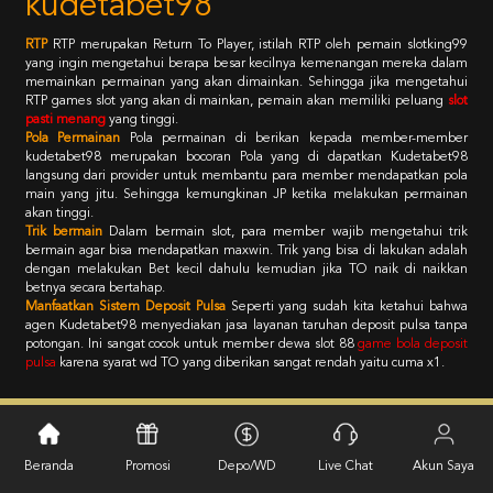
kudetabet98
RTP
RTP merupakan Return To Player, istilah RTP oleh pemain slotking99
yang ingin mengetahui berapa besar kecilnya kemenangan mereka dalam
memainkan permainan yang akan dimainkan. Sehingga jika mengetahui
RTP games slot yang akan di mainkan, pemain akan memiliki peluang
slot
pasti menang
yang tinggi.
Pola Permainan
Pola permainan di berikan kepada member-member
kudetabet98 merupakan bocoran Pola yang di dapatkan Kudetabet98
langsung dari provider untuk membantu para member mendapatkan pola
main yang jitu. Sehingga kemungkinan JP ketika melakukan permainan
akan tinggi.
Trik bermain
Dalam bermain slot, para member wajib mengetahui trik
bermain agar bisa mendapatkan maxwin. Trik yang bisa di lakukan adalah
dengan melakukan Bet kecil dahulu kemudian jika TO naik di naikkan
betnya secara bertahap.
Manfaatkan Sistem Deposit Pulsa
Seperti yang sudah kita ketahui bahwa
agen Kudetabet98 menyediakan jasa layanan taruhan deposit pulsa tanpa
potongan. Ini sangat cocok untuk member dewa slot 88
game bola deposit
pulsa
karena syarat wd TO yang diberikan sangat rendah yaitu cuma x1.
Kebijaksanaan
Platform
Beranda
Promosi
Depo/WD
Live Chat
Akun Saya
Promosi