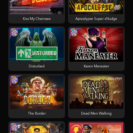
Kiss My Chainsaw
Apocalypse Super xNudge
Disturbed
Karen Maneater
The Border
Dead Men Walking