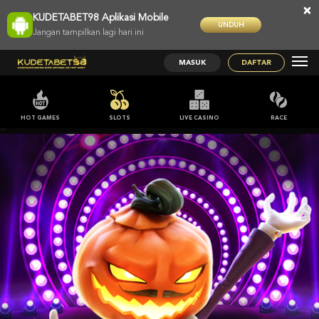
×
KUDETABET98 Aplikasi Mobile
UNDUH
Jangan tampilkan lagi hari ini
MASUK
DAFTAR
HOT GAMES
SLOTS
LIVE CASINO
RACE
;;