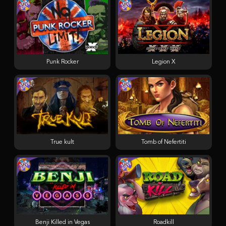
Punk Rocker
Legion X
True kult
Tomb of Nefertiti
Benji Killed in Vegas
Roadkill