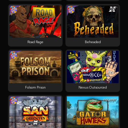
Road Rage
Beheaded
Folsom Prison
Nexus Outsourced