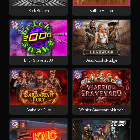
Rock Bottom
Buffalo Hunter
Brick Snake 2000
Deadwood xNudge
Barbarian Fury
Warrior Graveyard xNudge