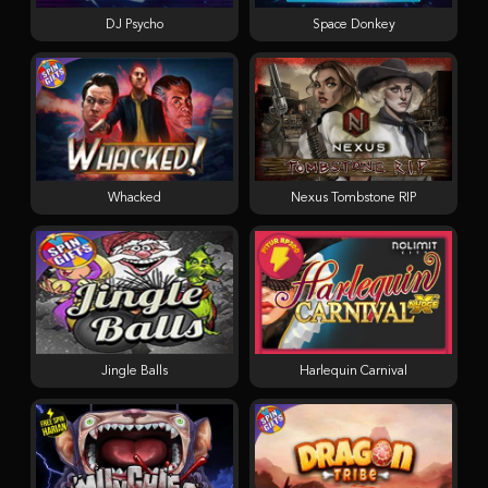
DJ Psycho
Space Donkey
Whacked
Nexus Tombstone RIP
Jingle Balls
Harlequin Carnival