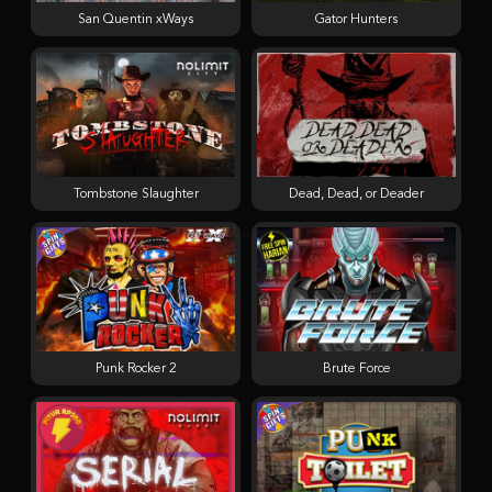
San Quentin xWays
Gator Hunters
Tombstone Slaughter
Dead, Dead, or Deader
Punk Rocker 2
Brute Force