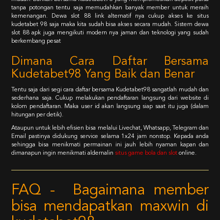
tanpa potongan tentu saja memudahkan banyak member untuk meraih
kemenangan. Dewa slot 88 link alternatif nya cukup akses ke situs
kudetabet 98 saja maka kita sudah bisa akses secara mudah. Sistem dewa
slot 88 apk juga mengikuti modern nya jaman dan teknologi yang sudah
berkembang pesat
Dimana Cara Daftar Bersama
Kudetabet98 Yang Baik dan Benar
Tentu saja dari segi cara daftar bersama Kudetabet98 sangatlah mudah dan
sederhana saja. Cukup melakukan pendaftaran langsung dari website di
kolom pendaftaran. Maka user id akan langsung siap saat itu juga (dalam
hitungan per detik).
Ataupun untuk lebih efisien bisa melalui Livechat, Whatsapp, Telegram dan
Email pastinya didukung service selama 1x24 jam nonstop. Kepada anda
sehingga bisa menikmati permainan ini jauh lebih nyaman kapan dan
dimanapun ingin menikmati aldernalin
situs game bola dan slot
online.
FAQ - Bagaimana member
bisa mendapatkan maxwin di