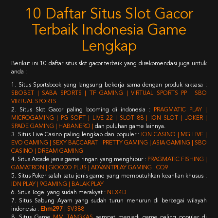
10 Daftar Situs Slot Gacor
Terbaik Indonesia Game
Lengkap
Berikut ini 10 daftar situs slot gacor terbaik yang direkomendasi juga untuk
anda :
1. Situs Sportsbook yang langsung bekerja sama dengan produk raksasa :
SBOBET | SABA SPORTS | TF GAMING | VIRTUAL SPORTS PP | SBO
VIRTUAL SPORTS
2. Situs Slot Gacor paling booming di indonesia :
PRAGMATIC PLAY |
MICROGAMING | PG SOFT | LIVE 22 | SLOT 88 | ION SLOT | JOKER |
SPADE GAMING | HABANERO |
dan puluhan game lainnya.
3. Situs Live Casino paling lengkap dan populer :
ION CASINO | MG LIVE |
EVO GAMING | SEXY BACCARAT | PRETTY GAMING | ASIA GAMING | SBO
CASINO | DREAM GAMING
4. Situs Arcade jenis game ringan yang menghibur :
PRAGMATIC FISHING |
GAMATRON | GIOCCO PLUS | ADVANTPLAY GAMING | CQ9
5. Situs Poker salah satu jenis game yang membutuhkan keahlian khusus :
IDN PLAY | 9GAMING | BALAK PLAY
6. Situs Togel yang sudah merakyat :
NEX4D
7. Situs Sabung Ayam yang sudah turun menurun di berbagai wilayah
indonesia :
Ehm297
| SV388
8. Situs Game
MM TANGKAS
sempat menjadi game paling populer di