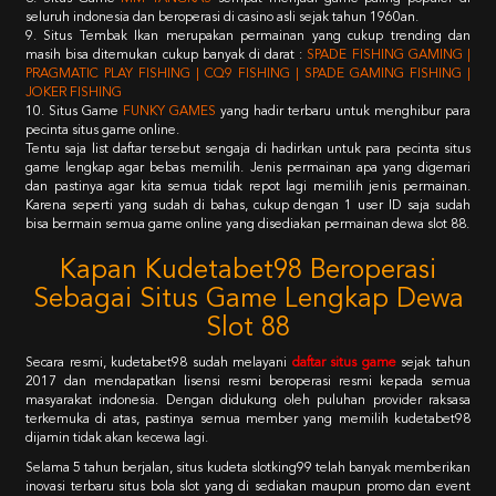
seluruh indonesia dan beroperasi di casino asli sejak tahun 1960an.
9. Situs Tembak Ikan merupakan permainan yang cukup trending dan
masih bisa ditemukan cukup banyak di darat :
SPADE FISHING GAMING |
PRAGMATIC PLAY FISHING | CQ9 FISHING | SPADE GAMING FISHING |
JOKER FISHING
10. Situs Game
FUNKY GAMES
yang hadir terbaru untuk menghibur para
pecinta situs game online.
Tentu saja list daftar tersebut sengaja di hadirkan untuk para pecinta situs
game lengkap agar bebas memilih. Jenis permainan apa yang digemari
dan pastinya agar kita semua tidak repot lagi memilih jenis permainan.
Karena seperti yang sudah di bahas, cukup dengan 1 user ID saja sudah
bisa bermain semua game online yang disediakan permainan dewa slot 88.
Kapan Kudetabet98 Beroperasi
Sebagai Situs Game Lengkap Dewa
Slot 88
Secara resmi, kudetabet98 sudah melayani
daftar situs game
sejak tahun
2017 dan mendapatkan lisensi resmi beroperasi resmi kepada semua
masyarakat indonesia. Dengan didukung oleh puluhan provider raksasa
terkemuka di atas, pastinya semua member yang memilih kudetabet98
dijamin tidak akan kecewa lagi.
Selama 5 tahun berjalan, situs kudeta slotking99 telah banyak memberikan
inovasi terbaru situs bola slot yang di sediakan maupun promo dan event