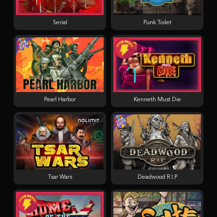
Serial
Punk Toilet
Pearl Harbor
Kenneth Must Die
Tsar Wars
Deadwood R.I.P