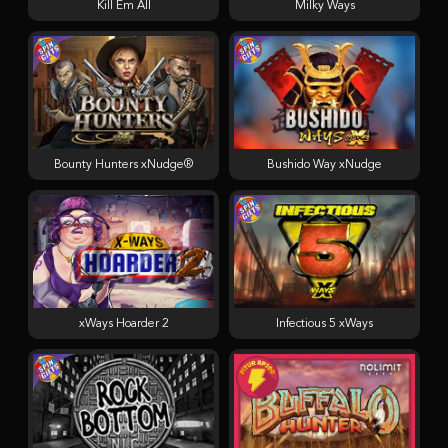
Kill Em All
Milky Ways
Bounty Hunters xNudge®
Bushido Way xNudge
xWays Hoarder 2
Infectious 5 xWays