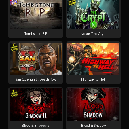
Tombstone RIP
Nexus The Crypt
San Quentin 2: Death Row
Highway to Hell
Blood & Shadow 2
Blood & Shadow