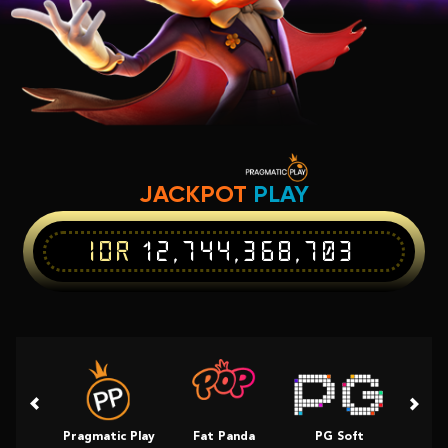
JACKPOT
PLAY
IDR
12,744,368,703
Pragmatic Play
Fat Panda
PG Soft
Slot