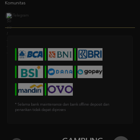
Telegram
* Selama bank maintenance dan bank offline deposit dan
penarikan tidak dapat diproses