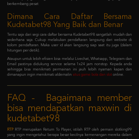
Dimana Cara Daftar Bersama
Kudetabet98 Yang Baik dan Benar
Tentu saja dari segi cara daftar bersama Kudetabet98 sangatlah mudah dan
sederhana saja. Cukup melakukan pendaftaran langsung dari website di
kolom pendaftaran. Maka user id akan langsung siap saat itu juga (dalam
hitungan per detik).
Ataupun untuk lebih efisien bisa melalui Livechat, Whatsapp, Telegram dan
Email pastinya didukung service selama 1x24 jam nonstop. Kepada anda
sehingga bisa menikmati permainan ini jauh lebih nyaman kapan dan
dimanapun ingin menikmati aldernalin
situs game bola dan slot
online.
FAQ - Bagaimana member
bisa mendapatkan maxwin di
kudetabet98
RTP
RTP merupakan Return To Player, istilah RTP oleh pemain slotking99
yang ingin mengetahui berapa besar kecilnya kemenangan mereka dalam
memainkan permainan yang akan dimainkan. Sehingga jika mengetahui