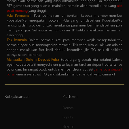
RTP games slot yang akan di mainkan, pemain akan memiliki peluang
slot
pasti menang
yang tinggi.
Pola Permainan
Pola permainan di berikan kepada member-member
kudetabet98 merupakan bocoran Pola yang di dapatkan Kudetabet98
langsung dari provider untuk membantu para member mendapatkan pola
main yang jitu. Sehingga kemungkinan JP ketika melakukan permainan
akan tinggi.
Trik bermain
Dalam bermain slot, para member wajib mengetahui trik
bermain agar bisa mendapatkan maxwin. Trik yang bisa di lakukan adalah
dengan melakukan Bet kecil dahulu kemudian jika TO naik di naikkan
betnya secara bertahap.
Manfaatkan Sistem Deposit Pulsa
Seperti yang sudah kita ketahui bahwa
agen Kudetabet98 menyediakan jasa layanan taruhan deposit pulsa tanpa
potongan. Ini sangat cocok untuk member dewa slot 88
game bola deposit
pulsa
karena syarat wd TO yang diberikan sangat rendah yaitu cuma x1.
Kebijaksanaan
Platform
Promosi
Loyalty
Referral