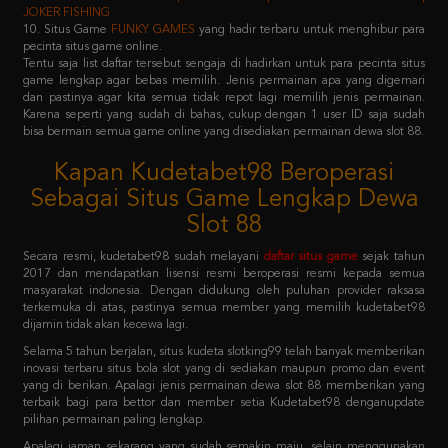
10. Situs Game
FUNKY GAMES
yang hadir terbaru untuk menghibur para
pecinta situs game online.
Tentu saja list daftar tersebut sengaja di hadirkan untuk para pecinta situs
game lengkap agar bebas memilih. Jenis permainan apa yang digemari
dan pastinya agar kita semua tidak repot lagi memilih jenis permainan.
Karena seperti yang sudah di bahas, cukup dengan 1 user ID saja sudah
bisa bermain semua game online yang disediakan permainan dewa slot 88.
Kapan Kudetabet98 Beroperasi
Sebagai Situs Game Lengkap Dewa
Slot 88
Secara resmi, kudetabet98 sudah melayani
daftar situs game
sejak tahun
2017 dan mendapatkan lisensi resmi beroperasi resmi kepada semua
masyarakat indonesia. Dengan didukung oleh puluhan provider raksasa
terkemuka di atas, pastinya semua member yang memilih kudetabet98
dijamin tidak akan kecewa lagi.
Selama 5 tahun berjalan, situs kudeta slotking99 telah banyak memberikan
inovasi terbaru situs bola slot yang di sediakan maupun promo dan event
yang di berikan. Apalagi jenis permainan dewa slot 88 memberikan yang
terbaik bagi para bettor dan member setia Kudetabet98 denganupdate
pilihan permainan paling lengkap.
Apalagi jaman sekarang yang sudah semakin maju, selain menggunakan
transaksi via metode bank bisa juga menggunakan E wallet . Bersama