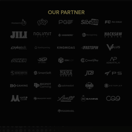
OUR PARTNER