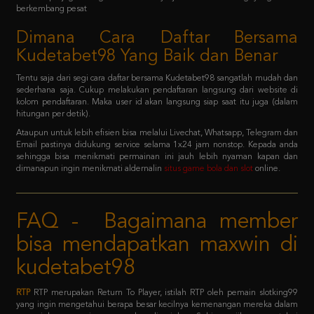
Dimana Cara Daftar Bersama
Kudetabet98 Yang Baik dan Benar
Tentu saja dari segi cara daftar bersama Kudetabet98 sangatlah mudah dan
sederhana saja. Cukup melakukan pendaftaran langsung dari website di
kolom pendaftaran. Maka user id akan langsung siap saat itu juga (dalam
hitungan per detik).
Ataupun untuk lebih efisien bisa melalui Livechat, Whatsapp, Telegram dan
Email pastinya didukung service selama 1x24 jam nonstop. Kepada anda
sehingga bisa menikmati permainan ini jauh lebih nyaman kapan dan
dimanapun ingin menikmati aldernalin
situs game bola dan slot
online.
FAQ - Bagaimana member
bisa mendapatkan maxwin di
kudetabet98
RTP
RTP merupakan Return To Player, istilah RTP oleh pemain slotking99
yang ingin mengetahui berapa besar kecilnya kemenangan mereka dalam
memainkan permainan yang akan dimainkan. Sehingga jika mengetahui