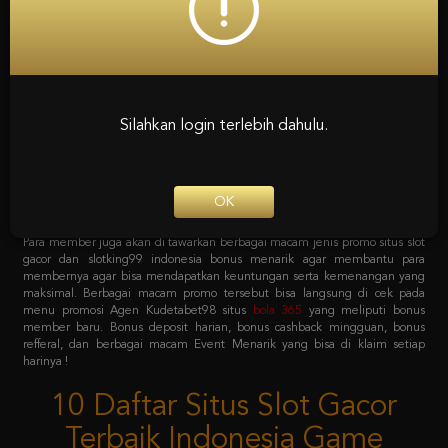
Mempercayai Kudetabet98
Slotking99 Zona Slot Terbaik
Sebagai agen online terpercaya pastinya semua pecinta taruhan harus
bergabung dengan situs yang tepat. Dengan sistem transaksi deposit dan
Silahkan login terlebih dahulu.
withdraw yang super cepat yaitu hanya memakan waktu maksimal 5 menit
saja. Semua transaksi akan diproses oleh sistem
slotking99
bersama
kudetabet98. Pastinya bersama agen Kudetabet Slot juga semua member
akan dipandu langsung oleh costumer service yang aktif 24 jam serta ramah
dan berpengalaman.
OK
Para member juga akan di tawarkan berbagai macam jenis promo situs slot
gacor dan slotking99 indonesia bonus menarik agar membantu para
membernya agar bisa mendapatkan keuntungan serta kemenangan yang
maksimal. Berbagai macam promo tersebut bisa langsung di cek pada
menu promosi Agen Kudetabet98 situs
bola 365
yang meliputi bonus
member baru. Bonus deposit harian, bonus cashback mingguan, bonus
refferal, dan berbagai macam Event Menarik yang bisa di klaim setiap
harinya !
10 Daftar Situs Slot Gacor
Terbaik Indonesia Game