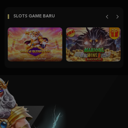
IDR
1,057,800.00
SLOTS GAME BARU
Gates of Olympus Super Scatter
m****2
IDR
1,020,720.00
Mahjong Wins 3 – Black Scatter
caztel****2
IDR
971,200.00
Gates of Olympus 1000
b***r
IDR
875,680.00
Wisdom of Athena
fajar****7
IDR
859,000.00
Mahjong Wins Triple Pot