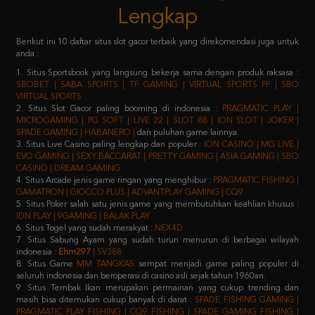
Lengkap
Berikut ini 10 daftar situs slot gacor terbaik yang direkomendasi juga untuk
anda :
1. Situs Sportsbook yang langsung bekerja sama dengan produk raksasa :
SBOBET | SABA SPORTS | TF GAMING | VIRTUAL SPORTS PP | SBO
VIRTUAL SPORTS
2. Situs Slot Gacor paling booming di indonesia :
PRAGMATIC PLAY |
MICROGAMING | PG SOFT | LIVE 22 | SLOT 88 | ION SLOT | JOKER |
SPADE GAMING | HABANERO |
dan puluhan game lainnya.
3. Situs Live Casino paling lengkap dan populer :
ION CASINO | MG LIVE |
EVO GAMING | SEXY BACCARAT | PRETTY GAMING | ASIA GAMING | SBO
CASINO | DREAM GAMING
4. Situs Arcade jenis game ringan yang menghibur :
PRAGMATIC FISHING |
GAMATRON | GIOCCO PLUS | ADVANTPLAY GAMING | CQ9
5. Situs Poker salah satu jenis game yang membutuhkan keahlian khusus :
IDN PLAY | 9GAMING | BALAK PLAY
6. Situs Togel yang sudah merakyat :
NEX4D
7. Situs Sabung Ayam yang sudah turun menurun di berbagai wilayah
indonesia :
Ehm297
| SV388
8. Situs Game
MM TANGKAS
sempat menjadi game paling populer di
seluruh indonesia dan beroperasi di casino asli sejak tahun 1960an.
9. Situs Tembak Ikan merupakan permainan yang cukup trending dan
masih bisa ditemukan cukup banyak di darat :
SPADE FISHING GAMING |
PRAGMATIC PLAY FISHING | CQ9 FISHING | SPADE GAMING FISHING |
JOKER FISHING