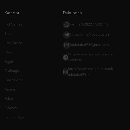
Kategori
Dukungan
Hot Games
wa.me/6282277602113
Slots
https://t.me/kudetabet98
Live Casino
kudetabet98@gmail.com
Race
https://www.facebook.com/ku
detabet98/
Togel
https://www.instagram.com/k
Olahraga
udetabet98_/
Crash Game
Arcade
Poker
E-Sports
Sabung Ayam
Komunitas