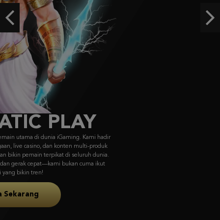
ye****1
IDR
794,560.00
Previous
Ne
Sweet Bonanza 1000 Dice
b****1
IDR
786,610.00
FAT PANDA
Fat Panda adalah slot brand dari Pragmatic Play yang bold dan penuh impact!
Dirancang buat nyita perhatian dan kasih gameplay seru yang nggak
ketebak. Dengan energi yang meledak-ledak, visual yang kece, dan potensi
menang besar—Fat Panda bukan cuma hiburan, tapi pembawa hoki sejati!
Coba Sekarang