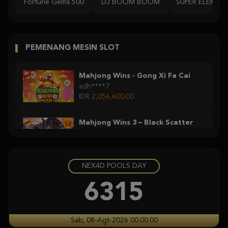
Fortune Gems 500
DJ BOOM BOOM
PEMENANG MESIN SLOT
Mahjong Wins - Gong Xi Fa Cai
adh****7
IDR
2,056,600.00
Mahjong Wins 3 – Black Scatter
caztel****2
IDR
1,093,050.00
NEX4D POOLS DAY
Starlight Princess
merp****1
6315
IDR
1,091,600.00
Gates of Olympus 1000
Sab, 08-Agt-2026 00.00.00
sahrul****8